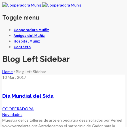
Toggle menu
Skip
Cooperadora Muñiz
to
Amigos del Muñiz
content
Hospital Muñiz
Contacto
Blog Left Sidebar
Home
/
Blog Left Sidebar
10
Mar
, 2017
Día Mundial del Sida
COOPERADORA
Novedades
Muestra de los talleres de arte en pediatría desarrollados por Vergel
www.vergelarte.org Agradecemos el patrocinio de Gador para la